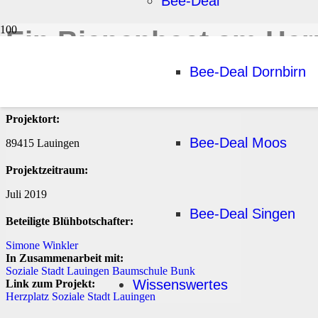
Bee-Deal
Ein Bienenbeet am Her
Startseite
Erfolgreiche Blühbotschafteraktivitäten
Allgäu
Ein Bienenbee
Bee-Deal Dornbirn
Projektort:
Bee-Deal Moos
89415 Lauingen
Projektzeitraum:
Juli 2019
Bee-Deal Singen
Beteiligte
Blühbotschafter:
Simone Winkler
In Zusammenarbeit mit:
Soziale Stadt Lauingen
Baumschule Bunk
Wissenswertes
Link zum Projekt:
Herzplatz Soziale Stadt Lauingen