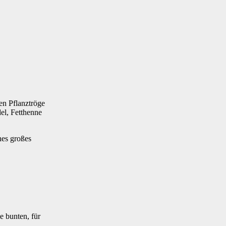
en Pflanztröge
el, Fetthenne
nes großes
e bunten, für